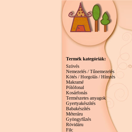
Termék kategóriák:
Szövés
Nemezelés / Tűnemezelés
Kötés / Horgolás / Hímzés
Makramé
Pólófonal
Kosárfonás
Természetes anyagok
Gyertyakészítés
Babakészítés
Méteráru
Gyöngyfűzés
Rövidáru
Filc