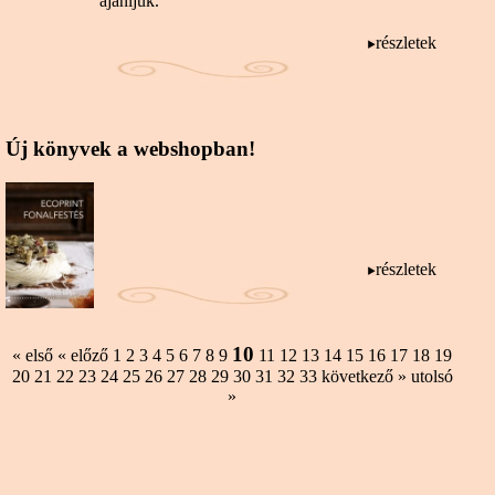
ajánljuk.
részletek
Új könyvek a webshopban!
részletek
10
« első
« előző
1
2
3
4
5
6
7
8
9
11
12
13
14
15
16
17
18
19
20
21
22
23
24
25
26
27
28
29
30
31
32
33
következő »
utolsó
»