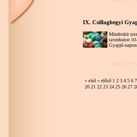
IX. Csillaghegyi Gya
Mindenkit szer
szombaton 10-t
Gyapjú-napon
« első
« előző
1
2
3
4
5
6
7
20
21
22
23
24
25
26
27
2