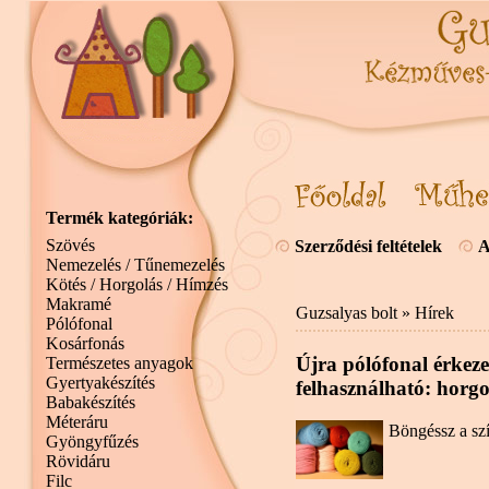
Termék kategóriák:
Szövés
Szerződési feltételek
A
Nemezelés / Tűnemezelés
Kötés / Horgolás / Hímzés
Makramé
Guzsalyas bolt
»
Hírek
Pólófonal
Kosárfonás
Újra pólófonal érkeze
Természetes anyagok
Gyertyakészítés
felhasználható: horgo
Babakészítés
Méteráru
Böngéssz a sz
Gyöngyfűzés
Rövidáru
Filc