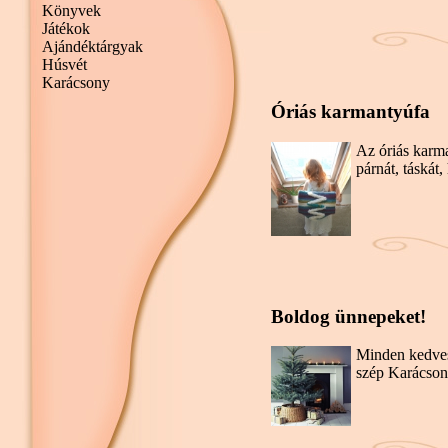
Könyvek
Játékok
Ajándéktárgyak
Húsvét
Karácsony
Óriás karmantyúfa
Az óriás karm
párnát, táskát,
Boldog ünnepeket!
Minden kedve
szép Karácsony