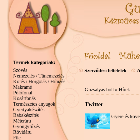
Termék kategóriák:
Szövés
Szerződési feltételek
A
Nemezelés / Tűnemezelés
Kötés / Horgolás / Hímzés
Makramé
Guzsalyas bolt
»
Hírek
Pólófonal
Kosárfonás
Twitter
Természetes anyagok
Gyertyakészítés
Babakészítés
Gyere és köves
Méteráru
Gyöngyfűzés
Rövidáru
Filc