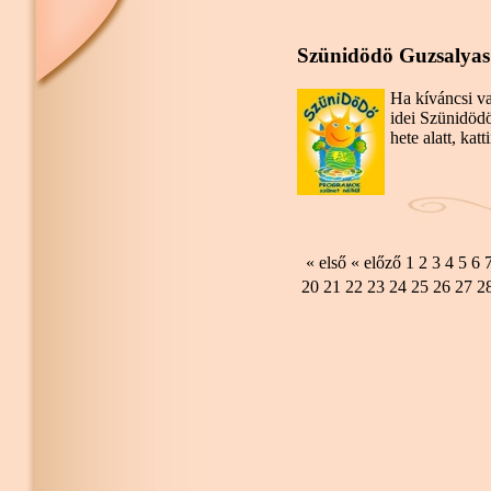
Szünidödö Guzsalya
Ha kíváncsi va
idei Szünidöd
hete alatt, katt
« első
« előző
1
2
3
4
5
6
20
21
22
23
24
25
26
27
2