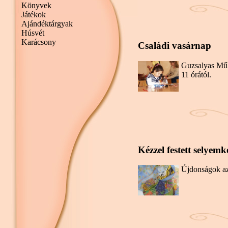
Könyvek
Játékok
Ajándéktárgyak
Húsvét
Karácsony
Családi vasárnap
Guzsalyas Mű
11 órától.
Kézzel festett selyem
Újdonságok az