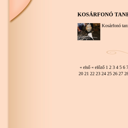
KOSÁRFONÓ TANF
Kosárfonó tan
« első
« előző
1
2
3
4
5
6
20
21
22
23
24
25
26
27
2