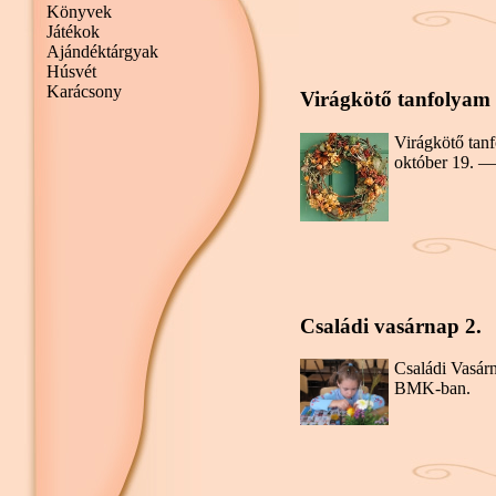
Könyvek
Játékok
Ajándéktárgyak
Húsvét
Karácsony
Virágkötő tanfolyam
Virágkötő tan
október 19. —
Családi vasárnap 2.
Családi Vasárn
BMK-ban.