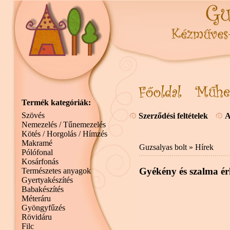
Termék kategóriák:
Szövés
Szerződési feltételek
A
Nemezelés / Tűnemezelés
Kötés / Horgolás / Hímzés
Makramé
Guzsalyas bolt
»
Hírek
Pólófonal
Kosárfonás
Gyékény és szalma ér
Természetes anyagok
Gyertyakészítés
Babakészítés
Méteráru
Gyöngyfűzés
Rövidáru
Filc