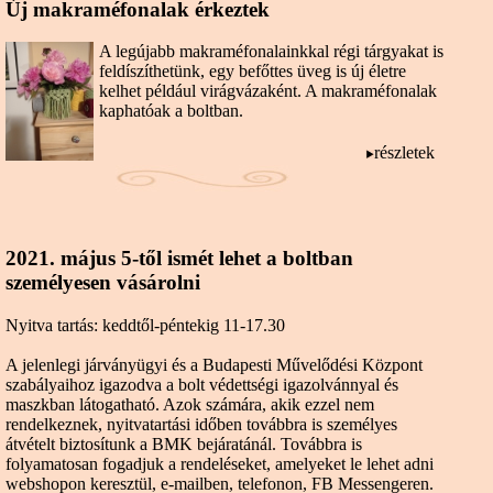
Új makraméfonalak érkeztek
A legújabb makraméfonalainkkal régi tárgyakat is
feldíszíthetünk, egy befőttes üveg is új életre
kelhet például virágvázaként. A makraméfonalak
kaphatóak a boltban.
részletek
2021. május 5-től ismét lehet a boltban
személyesen vásárolni
Nyitva tartás: keddtől-péntekig 11-17.30
A jelenlegi járványügyi és a Budapesti Művelődési Központ
szabályaihoz igazodva a bolt védettségi igazolvánnyal és
maszkban látogatható. Azok számára, akik ezzel nem
rendelkeznek, nyitvatartási időben továbbra is személyes
átvételt biztosítunk a BMK bejáratánál. Továbbra is
folyamatosan fogadjuk a rendeléseket, amelyeket le lehet adni
webshopon keresztül, e-mailben, telefonon, FB Messengeren.