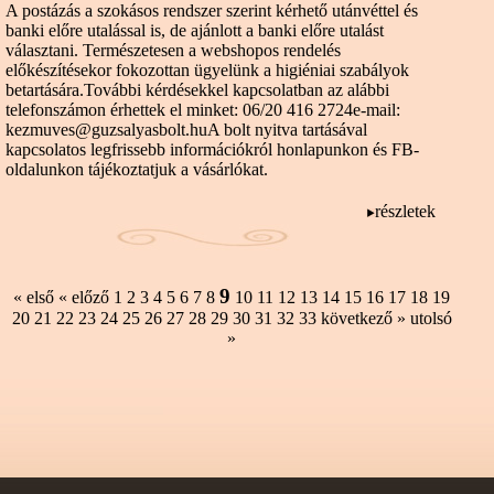
A postázás a szokásos rendszer szerint kérhető utánvéttel és
banki előre utalással is, de ajánlott a banki előre utalást
választani. Természetesen a webshopos rendelés
előkészítésekor fokozottan ügyelünk a higiéniai szabályok
betartására.További kérdésekkel kapcsolatban az alábbi
telefonszámon érhettek el minket: 06/20 416 2724e-mail:
kezmuves@guzsalyasbolt.huA bolt nyitva tartásával
kapcsolatos legfrissebb információkról honlapunkon és FB-
oldalunkon tájékoztatjuk a vásárlókat.
részletek
9
« első
« előző
1
2
3
4
5
6
7
8
10
11
12
13
14
15
16
17
18
19
20
21
22
23
24
25
26
27
28
29
30
31
32
33
következő »
utolsó
»