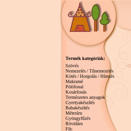
Termék kategóriák:
Szövés
Nemezelés / Tűnemezelés
Kötés / Horgolás / Hímzés
Makramé
Pólófonal
Kosárfonás
Természetes anyagok
Gyertyakészítés
Babakészítés
Méteráru
Gyöngyfűzés
Rövidáru
Filc