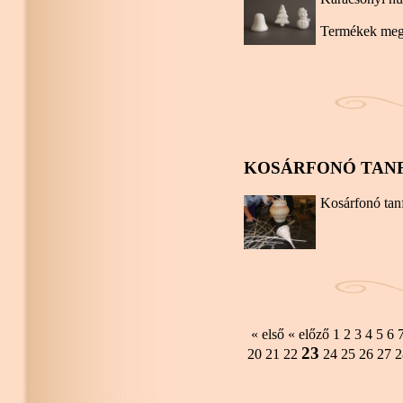
Termékek megj
KOSÁRFONÓ TANF
Kosárfonó tan
« első
« előző
1
2
3
4
5
6
23
20
21
22
24
25
26
27
2