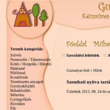
Termék kategóriák:
Szövés
Szerződési feltételek
A
Nemezelés / Tűnemezelés
Kötés / Horgolás / Hímzés
Makramé
Guzsalyas bolt
»
Hírek
Pólófonal
Kosárfonás
Szombati nyitva tartá
Természetes anyagok
Gyertyakészítés
Babakészítés
Üzletünk 2013. 08. 24-én sz
Méteráru
Gyöngyfűzés
Rövidáru
Filc