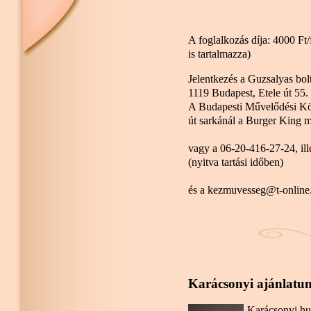
A foglalkozás díja: 4000 Ft/
is tartalmazza)
Jelentkezés a Guzsalyas bol
1119 Budapest, Etele út 55.
A Budapesti Művelődési Köz
út sarkánál a Burger King me
vagy a 06-20-416-27-24, il
(nyitva tartási időben)
és a kezmuvesseg@t-online.
Karácsonyi ajánlatu
Karácsonyi hu