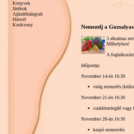
Könyvek
Játékok
Ajándéktárgyak
Húsvét
Karácsony
Nemezelj a Guzsalyas
3 alkalmas ne
Műhelyben!
A foglalkozás
Időpontja:
November 14-én 16:30
virág nemzelés (kitűz
November 21-én 16:30
csuklómelegítő vagy 
November 28-án 16:30
kaspó nemezelés