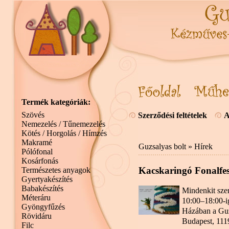
Termék kategóriák:
Szövés
Szerződési feltételek
A
Nemezelés / Tűnemezelés
Kötés / Horgolás / Hímzés
Makramé
Guzsalyas bolt
»
Hírek
Pólófonal
Kosárfonás
Kacskaringó Fonalfes
Természetes anyagok
Gyertyakészítés
Babakészítés
Mindenkit szer
Méteráru
10:00–18:00-i
Gyöngyfűzés
Házában a Guzs
Rövidáru
Budapest, 111
Filc