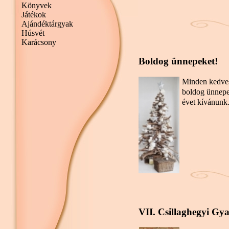
Könyvek
Játékok
Ajándéktárgyak
Húsvét
Karácsony
Boldog ünnepeket!
Minden kedve
boldog ünnepek
évet kívánunk
VII. Csillaghegyi Gy