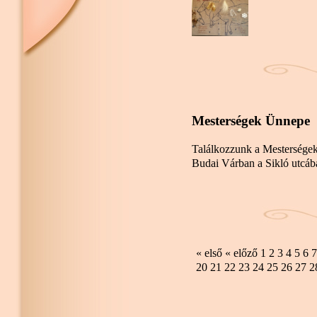
Mesterségek Ünnepe
Találkozzunk a Mestersége
Budai Várban a Sikló utcáb
« első
« előző
1
2
3
4
5
6
7
20
21
22
23
24
25
26
27
2